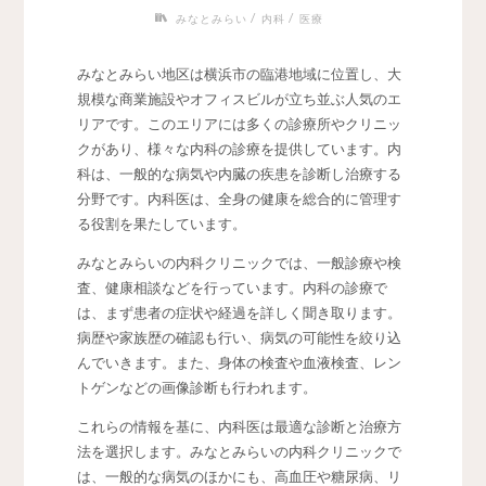
/
/
みなとみらい
内科
医療
みなとみらい地区は横浜市の臨港地域に位置し、大
規模な商業施設やオフィスビルが立ち並ぶ人気のエ
リアです。
このエリアには多くの診療所やクリニッ
クがあり、様々な内科の診療を提供しています。内
科は、一般的な病気や内臓の疾患を診断し治療する
分野です。内科医は、全身の健康を総合的に管理す
る役割を果たしています。
みなとみらいの内科クリニックでは、一般診療や検
査、健康相談などを行っています。内科の診療で
は、まず患者の症状や経過を詳しく聞き取ります。
病歴や家族歴の確認も行い、病気の可能性を絞り込
んでいきます。また、身体の検査や血液検査、レン
トゲンなどの画像診断も行われます。
これらの情報を基に、内科医は最適な診断と治療方
法を選択します。みなとみらいの内科クリニックで
は、一般的な病気のほかにも、高血圧や糖尿病、リ