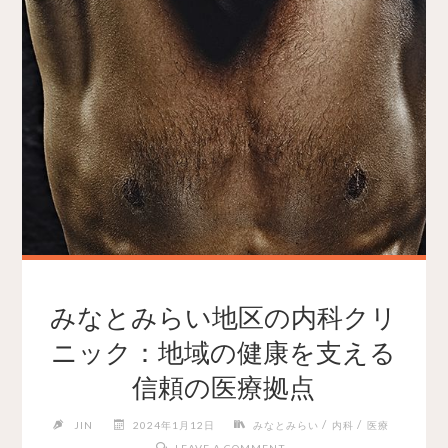
みなとみらい地区の内科クリ
ニック：地域の健康を支える
信頼の医療拠点
/
/
JIN
2024年1月12日
みなとみらい
内科
医療
LEAVE A COMMENT