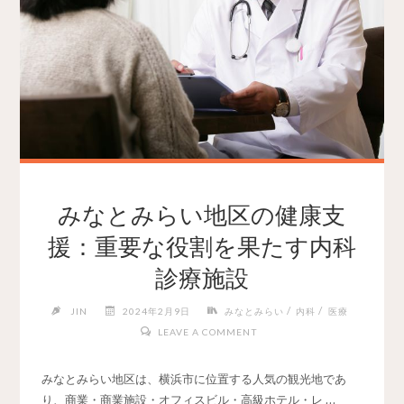
みなとみらい地区の健康支
援：重要な役割を果たす内科
診療施設
/
/
JIN
2024年2月9日
みなとみらい
内科
医療
LEAVE A COMMENT
みなとみらい地区は、横浜市に位置する人気の観光地であ
り、商業・商業施設・オフィスビル・高級ホテル・レ …