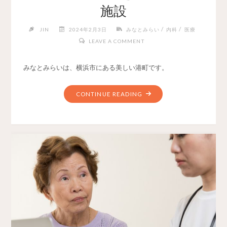
施設
/
/
JIN
2024年2月3日
みなとみらい
内科
医療
LEAVE A COMMENT
みなとみらいは、横浜市にある美しい港町です。
CONTINUE READING