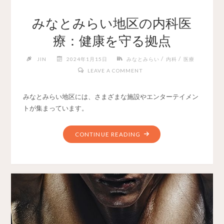
みなとみらい地区の内科医
療：健康を守る拠点
/
/
JIN
2024年1月15日
みなとみらい
内科
医療
LEAVE A COMMENT
みなとみらい地区には、さまざまな施設やエンターテイメン
トが集まっています。
CONTINUE READING