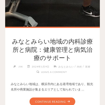
みなとみらい地域の内科診療
所と病院：健康管理と病気治
療のサポート
/
/
JIN
2024年1月9日
みなとみらい
内科
医療
LEAVE A COMMENT
みなとみらい地域は、横浜市内にある港湾地域であり、観光
名所や商業施設が集まるエリアとして知られていま …
CONTINUE READING